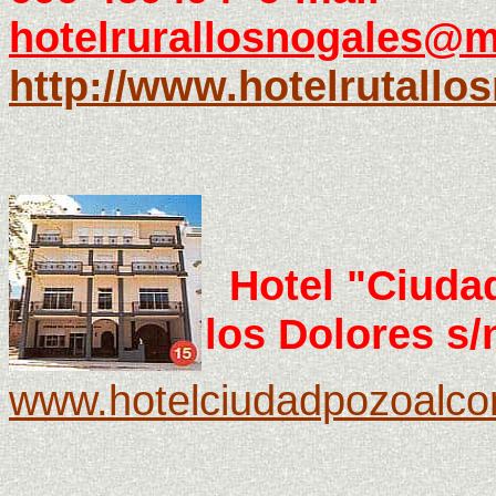
hotelrurallosnogales@m
http://www.hotelrutallo
Hotel "Ciudad
los Dolores s/
www.hotelciudadpozoalc