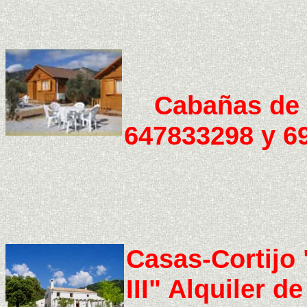
Cabañas
de 
647833298 y 6
Casas-Cortijo 
III" Alquiler d